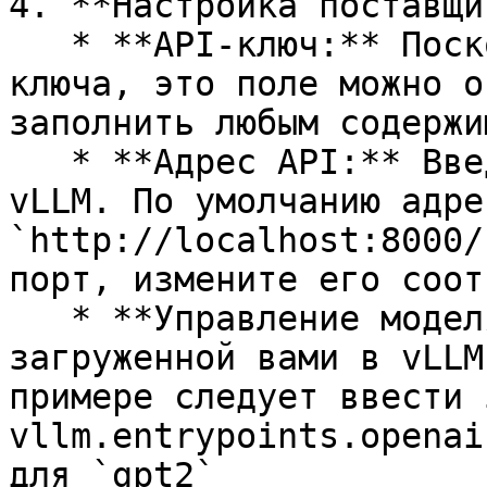
4. **Настройка поставщи
   * **API-ключ:** Поскольку vLLM не требует API-
ключа, это поле можно о
заполнить любым содержим
   * **Адрес API:** Введите адрес API-сервиса 
vLLM. По умолчанию адрес
`http://localhost:8000/
порт, измените его соот
   * **Управление моделями:** Добавьте имя модели, 
загруженной вами в vLLM
примере следует ввести 
vllm.entrypoints.openai
для `gpt2`
