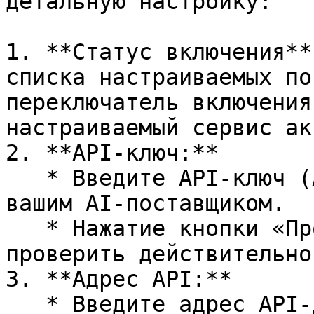
детальную настройку:

1. **Статус включения**
списка настраиваемых по
переключатель включения
настраиваемый сервис ак
2. **API-ключ:**

   * Введите API-ключ (API Key), предоставленный 
вашим AI-поставщиком.

   * Нажатие кнопки «Проверить» справа позволяет 
проверить действительно
3. **Адрес API:**

   * Введите адрес API-доступа к AI-сервису (Base 