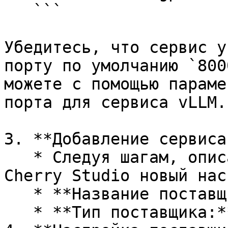
   ```

Убедитесь, что сервис у
порту по умолчанию `800
можете с помощью параме
порта для сервиса vLLM.

3. **Добавление сервиса
   * Следуя шагам, описанным ранее, добавьте в 
Cherry Studio новый нас
   * **Название поставщика:** `vLLM`

   * **Тип поставщика:** Выбор `OpenAI`.
