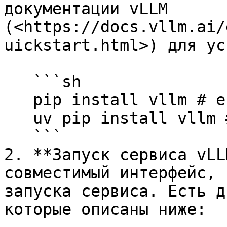
документации vLLM 
(<https://docs.vllm.ai/
uickstart.html>) для ус
   ```sh

   pip install vllm # если вы используете pip

   uv pip install vllm # если вы используете uv

   ```

2. **Запуск сервиса vLL
совместимый интерфейс, 
запуска сервиса. Есть д
которые описаны ниже:
