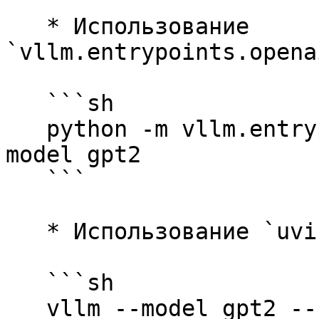
   * Использование 
`vllm.entrypoints.opena
   ```sh

   python -m vllm.entrypoints.openai.api_server --
model gpt2

   ```

   * Использование `uvicorn` Запуск

   ```sh

   vllm --model gpt2 --served-model-name gpt2
