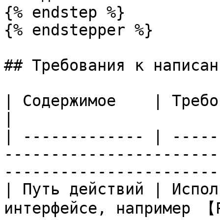
{% endstep %}

{% endstepper %}

## Требования к написан
| Содержимое    | Требование                                                                               
|

| ------------- | -----
-----------------------
-----------------------
| Путь действий | Испол
интерфейсе, например 【Работа】→【Добави