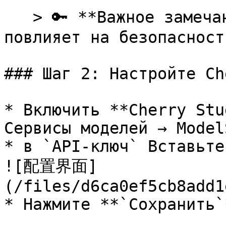
   > 🔑 **Важное замечание**：утечка токена 
повлияет на безопасност
### Шаг 2: Настройте Ch
* Включить **Cherry Stu
Сервисы моделей → Model
* в `API-ключ` Вставьте
![配置界面]
(/files/d6ca0ef5cb8add1
* Нажмите **`Сохранить`