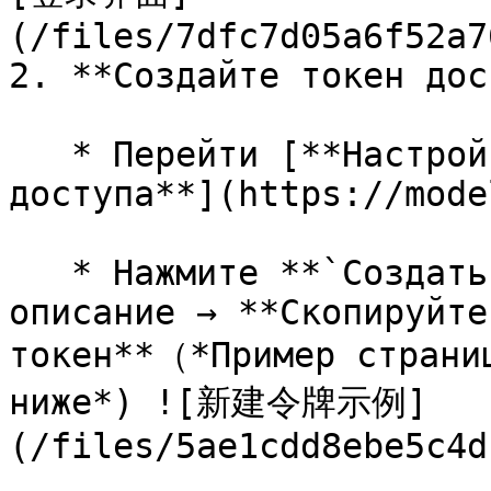
(/files/7dfc7d05a6f52a7
2. **Создайте токен дос
   * Перейти [**Настройки аккаунта → Токены 
доступа**](https://mode
   * Нажмите **`Создать новый токен`** → заполните 
описание → **Скопируйте
токен**（*Пример страниц
ниже*) ![新建令牌示例]
(/files/5ae1cdd8ebe5c4d