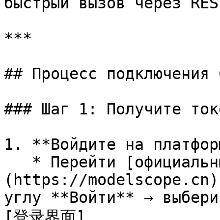
быстрый вызов через RES
***

## Процесс подключения 
### Шаг 1: Получите ток
1. **Войдите на платформ
   * Перейти [официальный сайт ModelScope]
(https://modelscope.cn)
углу **Войти** → выбери
[登录界面]