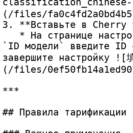
classification_chinese
(/files/fa0c4fd2a0bd4b5
3. **Вставьте в Cherry 
   * На странице настройки сервисов моделей в поле 
`ID модели` введите ID 
завершите настройку !
(/files/0ef50fb14a1ed90
***

## Правила тарификации 