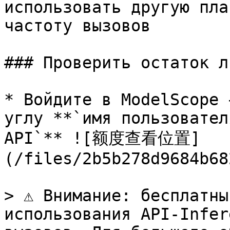
использовать другую пла
частоту вызовов

### Проверить остаток л
* Войдите в ModelScope 
углу **`имя пользовател
API`** ![额度查看位置]
(/files/2b5b278d9684b68
> ⚠️ Внимание: бесплатны
использования API-Infer