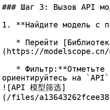
### Шаг 3: Вызов API мод
1. **Найдите модель с п
   * Перейти [Библиотека моделей ModelScope]
(https://modelscope.cn/
   * Фильтр:**Отметьте `API-Inference`**(или 
ориентируйтесь на `API`
![API 模型筛选]
(/files/a13643262fcee38