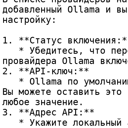
добавленный Ollama и вы
настройку:

1. **Статус включения:**
   * Убедитесь, что переключатель справа от 
провайдера Ollama включ
2. **API-ключ:**

   * Ollama по умолчанию **не требует** API-ключа. 
Вы можете оставить это 
любое значение.

3. **Адрес API:**

   * Укажите локальный адрес API, предоставляемый 