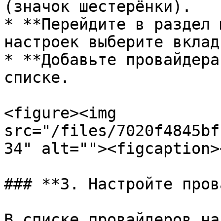
(значок шестерёнки).

* **Перейдите в раздел 
настроек выберите вклад
* **Добавьте провайдера
списке.

<figure><img 
src="/files/7020f4845bf
34" alt=""><figcaption>
### **3. Настройте пров
В списке провайдеров на