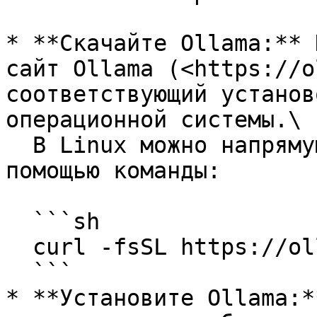
* **Скачайте Ollama:** 
сайт Ollama (<https://o
соответствующий установ
операционной системы.\

  В Linux можно напрямую установить ollama с 
помощью команды:

  ```sh

  curl -fsSL https://ollama.com/install.sh | sh

  ```

* **Установите Ollama:*