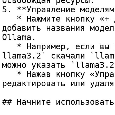
освобождая ресурсы.

5. **Управление моделями
   * Нажмите кнопку «+ Добавить», чтобы вручную 
добавить названия модел
Ollama.

   * Например, если вы уже через `ollama run 
llama3.2` скачали `llam
можно указать `llama3.2`
   * Нажав кнопку «Управление», вы можете 
редактировать или удаля
## Начните использовать
