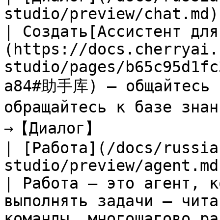
studio/preview/chat.md)                                        
| Создать[Ассистент для
(https://docs.cherryai.
studio/pages/b65c95d1fc
a84#助手库) — общайтесь с
обращайтесь к базе зна
→【Диалог】             
| [Работа](/docs/russia
studio/preview/agent.md)                                    
| Работа — это агент, к
выполнять задачи — чита
команды, многошагово рассуждать                                                   