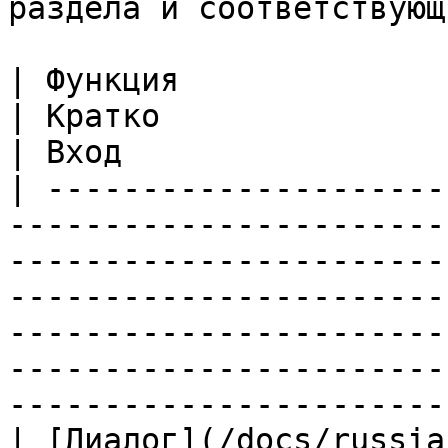
раздела и соответствующ
| Функция                                                                                      
| Кратко                                                                                                                                                                                                
| Вход                 
| ---------------------
-----------------------
-----------------------
-----------------------
-----------------------
-----------------------
-----------------------
| [Диалог](/docs/russia