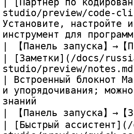
| [Партнёр по кодирован
studio/preview/code-cli
Установите, настройте и
инструмент для программирования                                                                                      
| 【Панель запуска】→【Па
| [Заметки](/docs/russi
studio/preview/notes.md)                                   
| Встроенный блокнот Ma
и упорядочивания; можно
знаний                                                                                                 
| 【Панель запуска】→【За
| [Быстрый ассистент](/