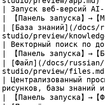
studio/preview/app.md)                                
| Запуск веб-версий AI-провайдеров внутри клиента                                             
| 【Панель запуска】→【Ми
| [База знаний](/docs/r
studio/preview/knowledge-base.md)       
| Векторный поиск по документам/сайтам/заметкам                                                   
| 【Панель запуска】→【Ба
| [Файл](/docs/russian/
studio/preview/files.md)                                      
| Централизованный прос
рисунков, базы знаний и т. д.                                                                                          
| 【Панель запуска】→【Фа