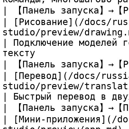
| 【Панель запуска】→【Ра
| [Рисование](/docs/rus
studio/preview/drawing.md)                           
| Подключение моделей г
тексту                                                                                                                                                   
| 【Панель запуска】→【Ри
| [Перевод](/docs/russi
studio/preview/translation.md)                 
| Быстрый перевод в двух колонках                                                                                                           
| 【Панель запуска】→【Пе
| [Мини-приложения](/do