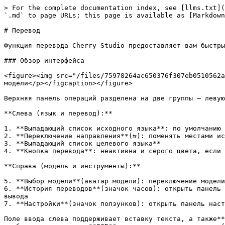
> For the complete documentation index, see [llms.txt](
`.md` to page URLs; this page is available as [Markdown
# Перевод

Функция перевода Cherry Studio предоставляет вам быстры
### Обзор интерфейса

<figure><img src="/files/75978264ac650376f307eb0510562a
модели</p></figcaption></figure>

Верхняя панель операций разделена на две группы — левую
**Слева (язык и перевод):**

1. **Выпадающий список исходного языка**: по умолчанию 
2. **Переключение направления**(⇆): поменять местами ис
3. **Выпадающий список целевого языка**

4. **Кнопка перевода**: неактивна и серого цвета, если 
**Справа (модель и инструменты):**

5. **Выбор модели**(аватар модели): переключение модели
6. **История переводов**(значок часов): открыть панель 
вывода

7. **Настройки**(значок ползунков): открыть панель наст
Поле ввода слева поддерживает вставку текста, а также**