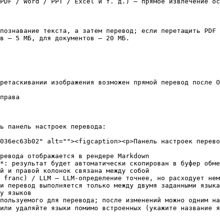
PDF / Word / PPT / Excel и т. д.) — прямое извлечение ос
познавание текста, а затем перевод; если перетащить PDF 
в — 5 МБ, для документов — 20 МБ.

ретаскивании изображения возможен прямой перевод после O
права

ь панель настроек перевода:

036ec63b02" alt=""><figcaption><p>Панель настроек перево
ревода отображается в рендере Markdown

*: результат будет автоматически скопирован в буфер обме
й и правой колонок связана между собой

 franc) / LLM — LLM-определение точнее, но расходует нем
и перевод выполняется только между двумя заданными языка
у языков

пользуемого для перевода; после изменений можно одним на
или удаляйте языки помимо встроенных (укажите название я