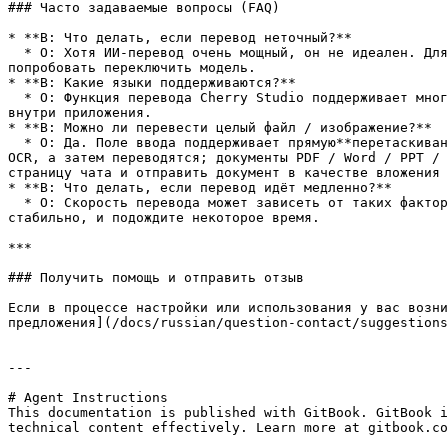
### Часто задаваемые вопросы (FAQ)

* **В: Что делать, если перевод неточный?**

  * О: Хотя ИИ-перевод очень мощный, он не идеален. Для текстов из профессиональных областей или сложного контекста рекомендуется ручная вычитка. Вы также можете 
попробовать переключить модель.

* **В: Какие языки поддерживаются?**

  * О: Функция перевода Cherry Studio поддерживает многие основные языки; точный список поддерживаемых языков см. на официальном сайте Cherry Studio или в описании 
внутри приложения.

* **В: Можно ли перевести целый файл / изображение?**

  * О: Да. Поле ввода поддерживает прямую**перетаскивание или загрузку по нажатию**работу с изображениями и документами: изображения сначала распознаются с помощью 
OCR, а затем переводятся; документы PDF / Word / PPT / 
страницу чата и отправить документ в качестве вложения 
* **В: Что делать, если перевод идёт медленно?**

  * О: Скорость перевода может зависеть от таких факторов, как сетевое соединение, длина текста и нагрузка на сервер. Убедитесь, что ваше интернет-соединение 
стабильно, и подождите некоторое время.

***

### Получить помощь и отправить отзыв

Если в процессе настройки или использования у вас возни
предложения](/docs/russian/question-contact/suggestions
---

# Agent Instructions

This documentation is published with GitBook. GitBook i
technical content effectively. Learn more at gitbook.co