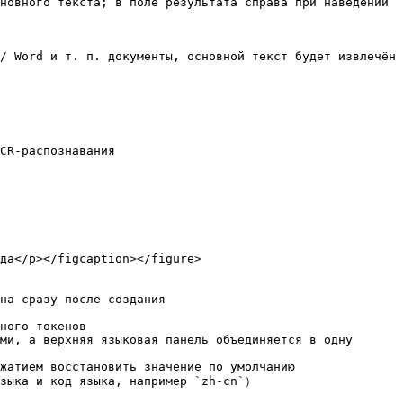
новного текста; в поле результата справа при наведении 
/ Word и т. п. документы, основной текст будет извлечён 
CR-распознавания

да</p></figcaption></figure>

на сразу после создания

ного токенов

ми, а верхняя языковая панель объединяется в одну 
жатием восстановить значение по умолчанию

зыка и код языка, например `zh-cn`）
