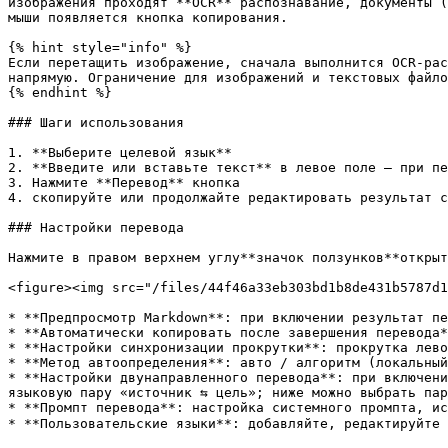
изображения проходят **OCR** распознавание, документы (
мыши появляется кнопка копирования.

{% hint style="info" %}

Если перетащить изображение, сначала выполнится OCR-рас
напрямую. Ограничение для изображений и текстовых файло
{% endhint %}

### Шаги использования

1. **Выберите целевой язык**

2. **Введите или вставьте текст** в левое поле — при пе
3. Нажмите **Перевод** кнопка

4. скопируйте или продолжайте редактировать результат с
### Настройки перевода

Нажмите в правом верхнем углу**значок ползунков**открыт
<figure><img src="/files/44f46a33eb303bd1b8de431b5787d1
* **Предпросмотр Markdown**: при включении результат пе
* **Автоматически копировать после завершения перевода*
* **Настройки синхронизации прокрутки**: прокрутка лево
* **Метод автоопределения**: авто / алгоритм (локальный
* **Настройки двунаправленного перевода**: при включени
языковую пару «источник ⇆ цель»; ниже можно выбрать пар
* **Промпт перевода**: настройка системного промпта, ис
* **Пользовательские языки**: добавляйте, редактируйте 