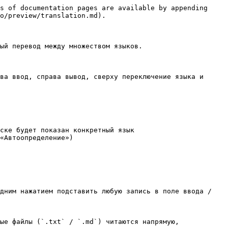
s of documentation pages are available by appending 
o/preview/translation.md).

ый перевод между множеством языков.

ва ввод, справа вывод, сверху переключение языка и 
ске будет показан конкретный язык

«Автоопределение»)

дним нажатием подставить любую запись в поле ввода / 
ые файлы (`.txt` / `.md`) читаются напрямую, 