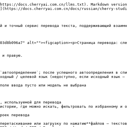
https://docs.cherryai.com.cn/llms.txt). Markdown version
](https://docs.cherryai.com.cn/docs/russian/cherry-studi
й и точный сервис перевода текста, поддерживающий взаимн
03d8b096a7" alt=""><figcaption><p>Страница перевода: сле
 и правую.

`автоопределение`; после успешного автоопределения в спи
ходный / целевой язык (недоступно, если исходный язык — 
поле ввода пусто или модель не выбрана

, используемой для перевода

истории, где можно искать, фильтровать по избранному и о
роек перевода

перетаскивание или загрузку по нажатию**файлов — текстов