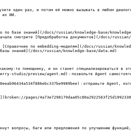
зите один раз, и потом её можно вызывать в любом диалоге
 их ИИ.

о по базе знаний](/docs/russian/knowledge-base/knowledge
ачала смотрите [Предобработка документов](/docs/russian/
 [Справочник по embedding-моделям](/docs/russian/knowled
базы знаний](/docs/russian/knowledge-base/data.md)

акому-то помощнику, и он станет специализироваться в это
erry-studio/preview/agent.md)：позвольте Agent самостояте
0eeab96434a534f886ebc337be9989bee)：отправьте Agent, кото
](broken://pages/4a73e7298179daa05c80a2922563f25d1992330
кнут вопросы, баги или предложения по улучшению функций,