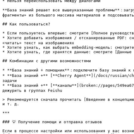
* Нельзя переиспользовать между диалогами

**База знаний решает все вышеуказанные проблемы**：загру
фрагменты» из большого массива материалов и подсовывать
## Как пользоваться?

* Если пользуетесь впервые: смотрите [Полное руководств
* Хотите добавить изображения / отсканированные PDF: сн
«читать» текст на изображениях

* Хотите узнать, как выбрать embedding-модель: смотрите
* Хотите узнать, где хранятся данные: смотрите [Данные 
## Комбинации с другими возможностями

* **База знаний + помощник**：подключите базу знаний к к
* **База знаний +** [**Cherry Agent**](/docs/russian/ch
задачи

* **База знаний +** [**каналы**](broken://pages/549ea67
дежурить в группах Feishu

> Рекомендуется сначала прочитать [Введение в концепцию
и т. д.

***

### 💡 Получение помощи и отправка отзывов

Если в процессе настройки или использования у вас возни