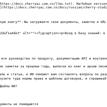
https://docs.cherryai.com.cn/llms.txt). Markdown version
](https://docs.cherryai.com.cn/docs/russian/cherry-studi
ную книгу**：Вы загружаете свои документы, заметки и URL-
2daf1a4de3" alt=""><figcaption><p>Вход в базу знаний: в 
все руководства по продукту, документацию API и внутренн
е заметки за прошлые годы, выписки из книг и архив писем
лы и статьи, и ИИ поможет вам составлять вопросы по разд
узите туда нормы права и шаблоны договоров, и спрашивайт
файлы ИИ?

ументы не помещаются
