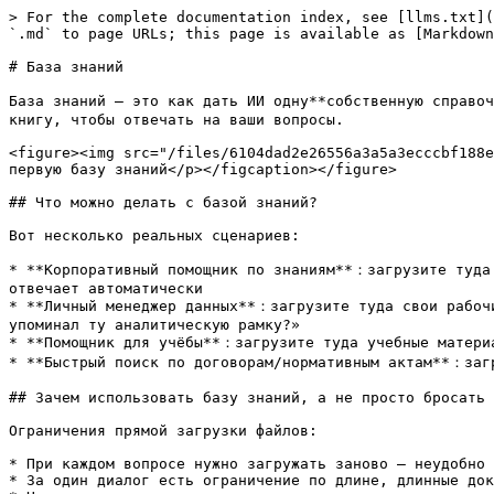
> For the complete documentation index, see [llms.txt](
`.md` to page URLs; this page is available as [Markdown
# База знаний

База знаний — это как дать ИИ одну**собственную справоч
книгу, чтобы отвечать на ваши вопросы.

<figure><img src="/files/6104dad2e26556a3a5a3ecccbf188e
первую базу знаний</p></figcaption></figure>

## Что можно делать с базой знаний?

Вот несколько реальных сценариев:

* **Корпоративный помощник по знаниям**：загрузите туда 
отвечает автоматически

* **Личный менеджер данных**：загрузите туда свои рабочи
упоминал ту аналитическую рамку?»

* **Помощник для учёбы**：загрузите туда учебные материа
* **Быстрый поиск по договорам/нормативным актам**：загр
## Зачем использовать базу знаний, а не просто бросать 
Ограничения прямой загрузки файлов:

* При каждом вопросе нужно загружать заново — неудобно

* За один диалог есть ограничение по длине, длинные док