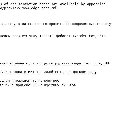
s of documentation pages are available by appending 
o/preview/knowledge-base.md).

адреса, а затем в чате просите ИИ «перелистывать» эту 
левом верхнем углу <code>+ Добавить</code> Создайте 
ие регламенты, и когда сотрудники задают вопросы, ИИ 
, и спросите ИИ: «В какой PPT я в прошлом году 
елам и разъяснять непонятное

е ИИ о применении конкретных пунктов
