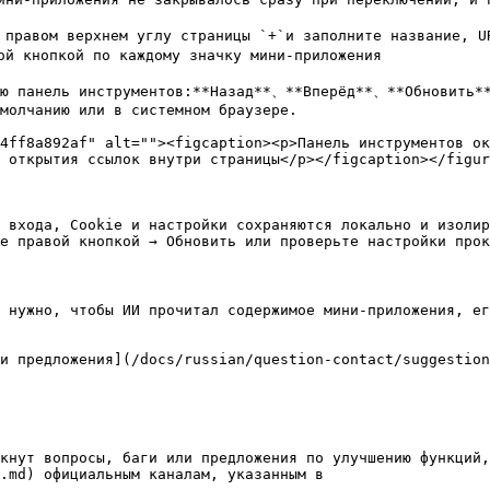
правом верхнем углу страницы `+`и заполните название, UR
й кнопкой по каждому значку мини-приложения

ую панель инструментов:**Назад**、**Вперёд**、**Обновить**
молчанию или в системном браузере.

4ff8a892af" alt=""><figcaption><p>Панель инструментов ок
 открытия ссылок внутри страницы</p></figcaption></figur
 входа, Cookie и настройки сохраняются локально и изолир
е правой кнопкой → Обновить или проверьте настройки прок
 нужно, чтобы ИИ прочитал содержимое мини-приложения, ег
и предложения](/docs/russian/question-contact/suggestion
кнут вопросы, баги или предложения по улучшению функций,
.md) официальным каналам, указанным в
