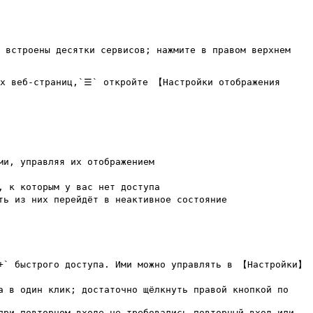
 встроены десятки сервисов; нажмите в правом верхнем 
их веб-страниц,`☰` откройте 【Настройки отображения 
и, управляя их отображением

 к которым у вас нет доступа

ь из них перейдёт в неактивное состояние

`+` быстрого доступа. Ими можно управлять в 【Настройки】
 в один клик; достаточно щёлкнуть правой кнопкой по 
ри повторном входе не требовались повторный вход или 