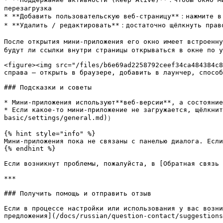
перезагрузка

* **Добавить пользовательскую веб-страницу**：нажмите в 
* **Удалить / редактировать**：достаточно щёлкнуть право
После открытия мини-приложения его окно имеет встроенн
будут ли ссылки внутри страницы открываться в окне по у
<figure><img src="/files/b6e69ad2258792ceef34ca484384c8
справа — открыть в браузере, добавить в лаунчер, способ
### Подсказки и советы

* Мини-приложения используют**веб-версии**, а состояние
* Если какое-то мини-приложение не загружается, щёлкнит
basic/settings/general.md)）

{% hint style="info" %}

Мини-приложения пока не связаны с панелью диалога. Если
{% endhint %}

Если возникнут проблемы, пожалуйста, в [Обратная связь 
***

### Получить помощь и отправить отзыв

Если в процессе настройки или использования у вас возни
предложения](/docs/russian/question-contact/suggestions