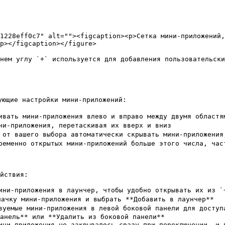
1228eff0c7" alt=""><figcaption><p>Сетка мини-приложений,
p></figcaption></figure>

хнем углу `+` используется для добавления пользовательск
щие настройки мини-приложений:

вать мини-приложения влево и вправо между двумя областям
и-приложения, перетаскивая их вверх и вниз

от вашего выбора автоматически скрывать мини-приложения,
еменно открытых мини-приложений больше этого числа, част
йствия:

ини-приложения в лаунчер, чтобы удобно открывать их из 
ачку мини-приложения и выбрать **Добавить в лаунчер**

уемые мини-приложения в левой боковой панели для доступа
анель** или **Удалить из боковой панели**

ни-приложения не закрывалось сразу при переключении, и п