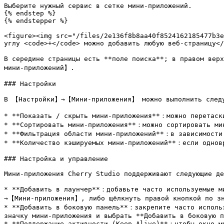
Выберите нужный сервис в сетке мини-приложений.

{% endstep %}

{% endstepper %}

<figure><img src="/files/2e136f8b8aa40f8524162185477b3e
углу <code>+</code> можно добавить любую веб-страницу</
В середине страницы есть **поле поиска**; в правом вер
мини-приложений】.

### Настройки

В 【Настройки】→【Мини-приложения】 можно выполнить следую
* **Показать / скрыть мини-приложения**：можно перетаски
* **Сортировать мини-приложения**：можно сортировать мин
* **Фильтрация области мини-приложений**：в зависимости 
* **Количество кэшируемых мини-приложений**：если одновр
### Настройка и управление

Мини-приложения Cherry Studio поддерживают следующие де
* **Добавить в лаунчер**：добавьте часто используемые м
→【Мини-приложения】, либо щёлкнуть правой кнопкой по зн
* **Добавить в боковую панель**：закрепите часто использ
значку мини-приложения и выбрать **Добавить в боковую п
* **Поддержание активности (Keep Alive)**：чтобы окно ми