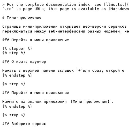
> For the complete documentation index, see [llms.txt](
`.md` to page URLs; this page is available as [Markdown
# Мини-приложение

Страница мини-приложений открывает веб-версии сервисов
переключаться между веб-интерфейсами разных моделей, не
### Перейти в мини-приложение

{% stepper %}

{% step %}

### Открыть лаунчер

Нажать в верхней панели вкладок `+`или сразу откройте 
{% endstep %}

{% step %}

### Перейти в мини-приложение

Нажмите на значок приложения 【Мини-приложения】.

{% endstep %}

{% step %}

### Выберите сервис
