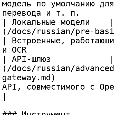
модель по умолчанию для
перевода и т. п.       |
| Локальные модели    |
(/docs/russian/pre-basic/setti
| Встроенные, работающи
и OCR                  
| API-шлюз            |
(/docs/russian/advanced
gateway.md)            
API, совместимого с OpenAI                        
|

### Инструмент
