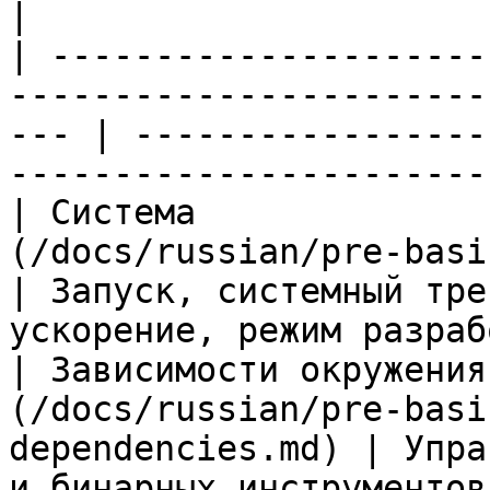
|

| ---------------------
-----------------------
--- | -----------------
-----------------------
| Система              
(/docs/russian/pre-basic/settings/g
| Запуск, системный тре
ускорение, режим разраб
| Зависимости окружения
(/docs/russian/pre-basi
dependencies.md) | Упра
и бинарных инструментов, таких