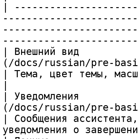
| ---------------------
-----------------------
-----------------------
------------------------
| Внешний вид          
(/docs/russian/pre-basic/sett
| Тема, цвет темы, масштаб, язык, раск
|

| Уведомления          
(/docs/russian/pre-basic/s
| Сообщения ассистента,
уведомления о завершени