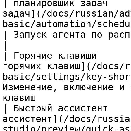
| планировщик задач    
задач](/docs/russian/ad
basic/automation/scheduled-h
| Запуск агента по расписанию Cron                
|

| Горячие клавиши      
горячих клавиш](/docs/r
basic/settings/key-shor
Изменение, включение и 
клавиш                  
| Быстрый ассистент    
ассистент](/docs/russia
studio/preview/quick-assistant.md) 