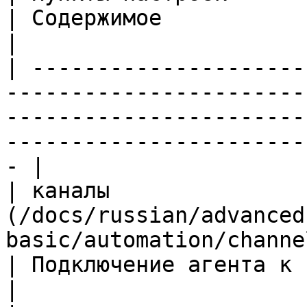
| Содержимое                                                              
|

| ---------------------
-----------------------
-----------------------
-----------------------
- |

| каналы               
(/docs/russian/advanced
basic/automation/channels.md)                   
| Подключение агента к Feishu / Teleg
|
