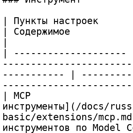
| Пункты настроек      | Документация                                 
| Содержимое                                                                   
|

| -------------------- 
-----------------------
----------- | ---------
-----------------------
| MCP                  
инструменты](/docs/russ
basic/extensions/mcp.md
инструментов по Model Context Protocol 