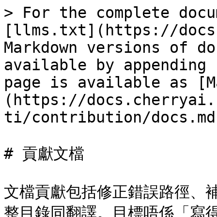
> For the complete docu
[llms.txt](https://docs
Markdown versions of do
available by appending 
page is available as [M
(https://docs.cherryai.
ti/contribution/docs.md)
# 貢獻文檔

文檔貢獻包括修正錯誤路徑、
整目錄同翻譯。目標唔係「寫