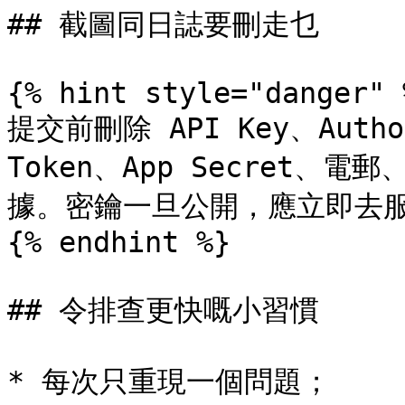
## 截圖同日誌要刪走乜

{% hint style="danger" %
提交前刪除 API Key、Autho
Token、App Secret
據。密鑰一旦公開，應立即去服
{% endhint %}

## 令排查更快嘅小習慣

* 每次只重現一個問題；
