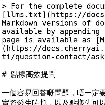
> For the complete docu
[llms.txt](https://docs
Markdown versions of do
available by appending 
page is available as [M
(https://docs.cherryai.
ti/question-contact/ask
# 點樣高效提問

一個容易回答嘅問題，唔一定
實際發生咗乜，以及點樣先可以