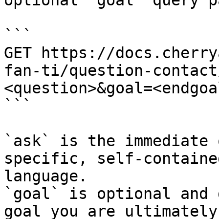
optional `goal` query p
```

GET https://docs.cherry
fan-ti/question-contact
<question>&goal=<endgoal
```

`ask` is the immediate 
specific, self-containe
language.

`goal` is optional and 
goal you are ultimately