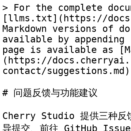
> For the complete docu
[llms.txt](https://docs
Markdown versions of do
available by appending 
page is available as [M
(https://docs.cherryai.
contact/suggestions.md).
# 问题反馈与功能建议

Cherry Studio 提供三种反
导提交、前往 GitHub Is