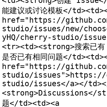
<td><strong>创建 Issue<
能建议或讨论模板</td><td><
href="https://github.co
studio/issues/new/choos
yHQ/cherry-studio/issue
<tr><td><strong>搜索已有 
是否已有相同问题</td><td><
href="https://github.co
studio/issues">https://
studio/issues</a></td><
<strong>Discussions<
题</td><td><a 