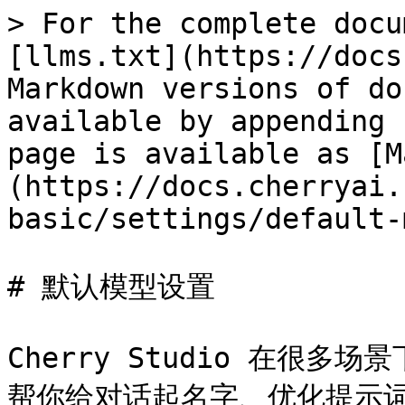
> For the complete docu
[llms.txt](https://docs
Markdown versions of do
available by appending 
page is available as [M
(https://docs.cherryai.
basic/settings/default-
# 默认模型设置

Cherry Studio 在很
帮你给对话起名字、优化提示