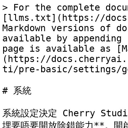
> For the complete docu
[llms.txt](https://docs
Markdown versions of do
available by appending 
page is available as [M
(https://docs.cherryai.
ti/pre-basic/settings/g
# 系統

系統設定決定 Cherry St
埋要唔要開放除錯能力**。開啟