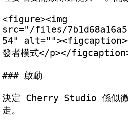
<figure><img 
src="/files/7b1d68a16a5
54" alt=""><figcap
發者模式</p></figcaption>
### 啟動

決定 Cherry Studio
走。
