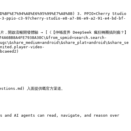
D%BF%E7%94%A8%E6%95%99%E7%A8%8B) 3. PPIO×Cherry Studio 
3-ppio-c3-97cherry-studio-e8-a7-86-e9-a2-91-e4-bd-bf-
片，開啟流暢開發體驗 → [《【仲喺度畀 DeepSeek 瘋狂轉圈搞到癲？】
6BB8A4FE7938A30C\&from_spmid=search.search-
ugc\&share_medium=android\&share_plat=android\&share_se
nited.player-video-
bcaeed2)

estions.md) 入面提供嘅官方渠道。

s and AI agents can read, navigate, and reason over 