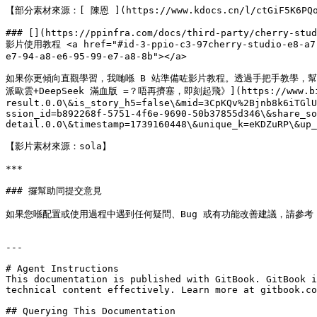
【部分素材來源：[ 陳恩 ](https://www.kdocs.cn/l/ctGiF5K6PQo
### [​](https://ppinfra.com/docs/third-party/cherry-stu
影片使用教程 <a href="#id-3-ppio-c3-97cherry-studio-e8-a7-8
e7-94-a8-e6-95-99-e7-a8-8b"></a>

如果你更傾向直觀學習，我哋喺 B 站準備咗影片教程。透過手把手教學，幫你快速
派歐雲+DeepSeek 滿血版 =？唔再擠塞，即刻起飛》](https://www.bilibili
result.0.0\&is_story_h5=false\&mid=3CpKQv%2Bjnb8k6iTGlU
ssion_id=b892268f-5751-4f6e-9690-50b37855d346\&share_so
detail.0.0\&timestamp=1739160448\&unique_k=eKDZuRP\&up_
【影片素材來源：sola】

***

### 攞幫助同提交意見

如果您喺配置或使用過程中遇到任何疑問、Bug 或有功能改善建議，請參考 [反饋與建議](
---

# Agent Instructions

This documentation is published with GitBook. GitBook i
technical content effectively. Learn more at gitbook.co
## Querying This Documentation
