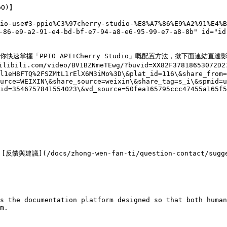
O)】

dio-use#3-ppio%C3%97cherry-studio-%E8%A7%86%E9%A2%91%E4%B
6-e9-a2-91-e4-bd-bf-e7-94-a8-e6-95-99-e7-a8-8b" id="id-
掌握「PPIO API+Cherry Studio」嘅配置方法，撳下面連結直達影
.com/video/BV1BZNmeTEwg/?buvid=XX82F37818653072D274A
l1eH8FTQ%2FSZMtL1rElX6M3iMo%3D\&plat_id=116\&share_from=
urce=WEIXIN\&share_source=weixin\&share_tag=s_i\&spmid=u
id=3546757841554023\&vd_source=50fea165795ccc47455a165f5
/docs/zhong-wen-fan-ti/question-contact/sugg
s the documentation platform designed so that both human
m.
