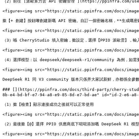
（2）前往 [派歐算力雲 API 密鑰管理 ](https://ppinfra.com/user
<figure><img src="https://static.ppinfra.com/docs/image
撳【+ 創建】按鈕嚟創建新嘅 API 密鑰。自訂一個密鑰名稱，**生成嘅
<figure><img src="https://static.ppinfra.com/docs/image
（3）喺 CherryStudio 填入密鑰，撳設定，選擇【PPIO 派歐雲】，
<figure><img src="https://static.ppinfra.com/docs/image
（4）選擇模型：以 deepseek/deepseek-r1/community 為例
<figure><img src="https://static.ppinfra.com/docs/image
DeepSeek R1 同 V3 community 版本只係畀大家試新鮮，亦都係
### [​](https://ppinfra.com/docs/third-party/cherry-st
8b-e4-bd-bf-e7-94-a8-e9-85-8d-e7-bd-ae" id="id-2-e6-a8-
（1）撳【檢查】顯示連接成功之後就可以正常使用

<figure><img src="https://static.ppinfra.com/docs/image
（2）最後撳【@】選擇 PPIO 供應商底下啱啱添加嘅 DeepSeek R1 模
<figure><img src="https://static.ppinfra.com/docs/image