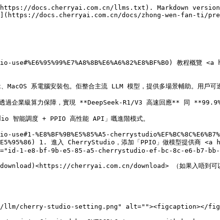
https://docs.cherryai.com.cn/llms.txt). Markdown version
](https://docs.cherryai.com.cn/docs/zhong-wen-fan-ti/pre
udio-use#%E6%95%99%E7%A8%8B%E6%A6%82%E8%BF%B0) 教程概覽 <a 
Linux、MacOS 系電腦安裝包。佢整合主流 LLM 模型，提供多場景輔助。
配——透過企業級算力保障，實現 **DeepSeek-R1/V3 高速回應** 同 **9
o 智能調度 + PPIO 高性能 API」嘅進階模式。

dio-use#1-%E8%BF%9B%E5%85%A5-cherrystudio%EF%BC%8C%E6%B7
9B%E5%95%86) 1. 進入 CherryStudio，添加「PPIO」做模型提供商 <a hre
="id-1-e8-bf-9b-e5-85-a5-cherrystudio-ef-bc-8c-e6-b7-bb-
.cn/download)<https://cherryai.com.cn/download>
/llm/cherry-studio-setting.png" alt=""><figcaption></fig