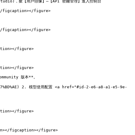
erry-studio)，撳【用戶頭像】—【API 密鑰管理】進入控制台

/figcaption></figure>

/figcaption></figure>

tion></figure>

tion></figure>

unity 版本**。

D%E7%BD%AE) 2. 模型使用配置 <a href="#id-2-e6-a8-a1-e5-9e-
tion></figure>

n></figcaption></figure>
