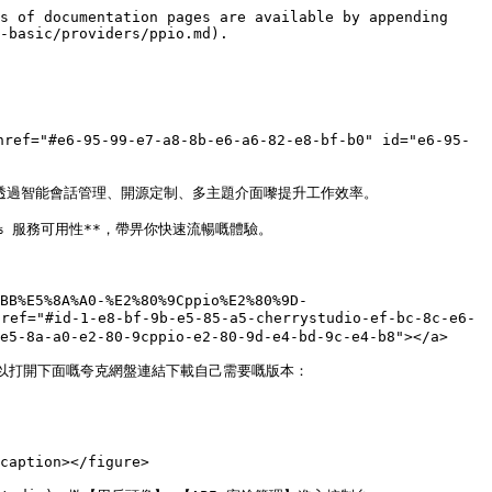
s of documentation pages are available by appending 
-basic/providers/ppio.md).

href="#e6-95-99-e7-a8-8b-e6-a6-82-e8-bf-b0" id="e6-95-
用戶可透過智能會話管理、開源定制、多主題介面嚟提升工作效率。

9.9% 服務可用性**，帶畀你快速流暢嘅體驗。

%BB%E5%8A%A0-%E2%80%9Cppio%E2%80%9D-
f="#id-1-e8-bf-9b-e5-85-a5-cherrystudio-ef-bc-8c-e6-
e5-8a-a0-e2-80-9cppio-e2-80-9d-e4-bd-9c-e4-b8"></a>

 （如果入唔到可以打開下面嘅夸克網盤連結下載自己需要嘅版本：
caption></figure>
