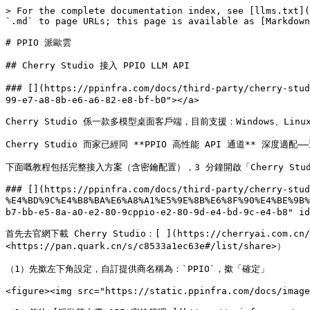
> For the complete documentation index, see [llms.txt](
`.md` to page URLs; this page is available as [Markdown
# PPIO 派歐雲

## Cherry Studio 接入 PPIO LLM API

### [​](https://ppinfra.com/docs/third-party/cherry-st
99-e7-a8-8b-e6-a6-82-e8-bf-b0"></a>

Cherry Studio 係一款多模型桌面客戶端，目前支援：Windows、
Cherry Studio 而家已經同 **PPIO 高性能 API 通道** 深度適
下面嘅教程包括完整接入方案（含密鑰配置），3 分鐘開啟「Cherry Studi
### [​](https://ppinfra.com/docs/third-party/cherry-stu
%E4%BD%9C%E4%B8%BA%E6%A8%A1%E5%9E%8B%E6%8F%90%E4%BE%
b7-bb-e5-8a-a0-e2-80-9cppio-e2-80-9d-e4-bd-9c-e4-b8" id
首先去官網下載 Cherry Studio：[ ](https://cherryai.com
<https://pan.quark.cn/s/c8533a1ec63e#/list/share>）

（1）先撳左下角設定，自訂提供商名稱為：`PPIO`，撳「確定」

<figure><img src="https://static.ppinfra.com/docs/image