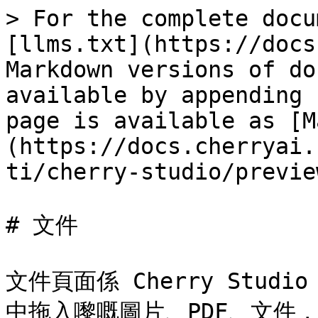
> For the complete docu
[llms.txt](https://docs
Markdown versions of do
available by appending 
page is available as [M
(https://docs.cherryai.
ti/cherry-studio/previe
# 文件

文件頁面係 Cherry Studi
中拖入嚟嘅圖片、PDF、文件