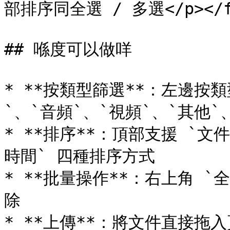
部排序同全選 / 多選</p></fig
## 喺度可以做咩

* **按類型篩選**：左邊按類
`、`音頻`、`視頻`、`其他`、
* **排序**：頂部支援 `文件名
時間` 四種排序方式

* **批量操作**：右上角 `
除

* **上傳**：將文件直接拖