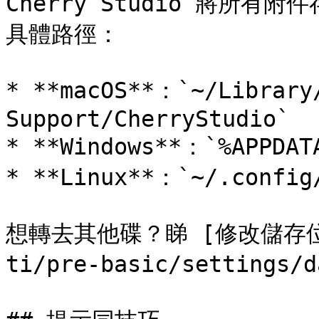
Cherry Studio 將所
具體路徑：

* **macOS**：`~/Library/
Support/CherryStudio`

* **Windows**：`%APPDATA
* **Linux**：`~/.config/
想轉去其他碟？睇 [修改儲存位置](
ti/pre-basic/settings/d