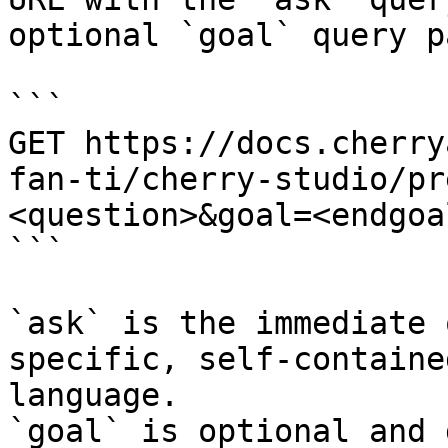
optional `goal` query p
```

GET https://docs.cherry
fan-ti/cherry-studio/pr
<question>&goal=<endgoal
```

`ask` is the immediate 
specific, self-containe
language.

`goal` is optional and 