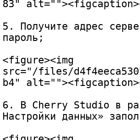
83" alt=""><figcaption>
5. Получите адрес серве
пароль;

<figure><img 
src="/files/d4f4eeca530
b4" alt=""><figcaption>
6. В Cherry Studio в ра
Настройки данных» запол
<figure><img 