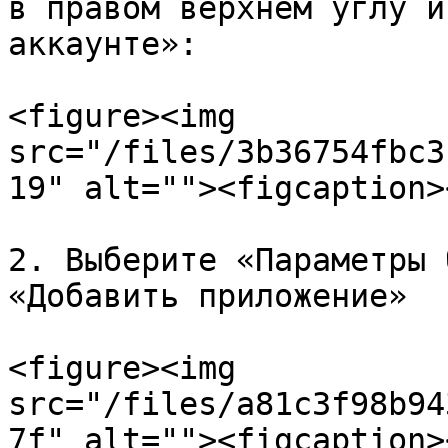
в правом верхнем углу и
аккаунте»:

<figure><img 
src="/files/3b36754fbc3
19" alt=""><figcaption>
2. Выберите «Параметры 
«Добавить приложение»

<figure><img 
src="/files/a81c3f98b94
7f" alt=""><figcaption>