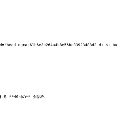
"headingcab61b6e3e264a4b8e56bc83923488d2-di-si-bu-
る **40回の** 会話枠。
