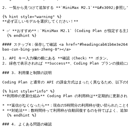
2. 一覧から見つけて追加する **`MiniMax M2.1`**&#x3092;参照
{% hint style="warning" %}

**必ず正しいモデルを選択してください！**

* ✅ **おすすめ**：`MiniMax M2.1` (Coding Plan が指定する
  {% endhint %}

#### ステップ4：保存して確認 <a href="#headingcab61b6e3e264a4b8
bao-cun-bing-yan-zheng-0"></a>

1. API キー入力欄の横にある **確認（Check）** ボタン。

2. 緑色で表示されれば **Success**、Coding Plan プランの接続
### 3. 利用量と制限の説明

Coding Plan と通常の API の課金方式はまったく異なるため、以下
{% hint style="info" %}

**利用枠の更新仕組み** Coding Plan の利用枠は**定期的に更新され
* **返信がなくなったら**：現在の5時間分の利用枠が使い切られたことを
* **対処法**：数時間待って利用枠が自動回復するのを待てばよく、追加
  {% endhint %}

### 4. よくある問題の確認
