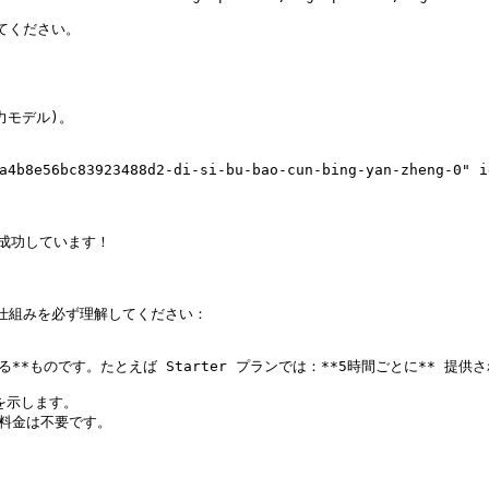
してください。

主力モデル)。

e56bc83923488d2-di-si-bu-bao-cun-bing-yan-zheng-0" id=
に成功しています！

の仕組みを必ず理解してください：

る**ものです。たとえば Starter プランでは：**5時間ごとに** 提供され
示します。

料金は不要です。
