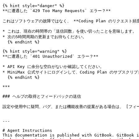
{% hint style="danger" %}

**に遭遇した `429 Too Many Requests` エラー？**

これはソフトウェアの故障ではなく、 **Coding Plan のリクエスト頻
* これは、現在の時間帯の「送信回数」を使い切ったことを意味します。

* 次の5時間周期の更新までお待ちください。

  {% endhint %}

{% hint style="warning" %}

**に遭遇した `401 Unauthorized` エラー？**

* API Key に余分な空白がないか確認してください。

* MiniMax 公式サイトにログインして、Coding Plan のサブス
  {% endhint %}

***

### ヘルプの取得とフィードバックの送信

設定や使用中に疑問、バグ、または機能改善の提案がある場合は、 [フィードバックと提
---

# Agent Instructions

This documentation is published with GitBook. GitBook i