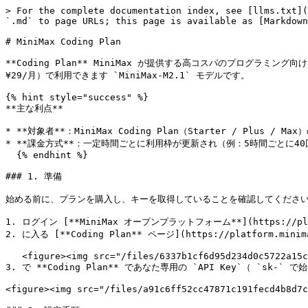
> For the complete documentation index, see [llms.txt](
`.md` to page URLs; this page is available as [Markdown
# MiniMax Coding Plan

**Coding Plan** MiniMax が提供する高コスパのプログラミン
¥29/月）で利用できます `MiniMax-M2.1` モデルです。

{% hint style="success" %}

**主な利点**

* **対象者**：MiniMax Coding Plan（Starter / Plus 
* **課金方式**：一定時間ごとに利用枠が更新され（例：5時間ごとに40回
  {% endhint %}

### 1. 準備

始める前に、プランを購入し、キーを取得していることを確認してください
1. ログイン [**MiniMax オープンプラットフォーム**](https://pl
2. に入る [**Coding Plan** ページ](https://platform.mi
   <figure><img src="/files/6337b1cf6d95d234d0c5722a15c10c0f9e0f55b9" alt=""><figcaption></figcaption></figure>

3. で **Coding Plan** であなた専用の `API Key`（ `sk-` で
<figure><img src="/files/a91c6ff52cc47871c191fecd4b8d7c