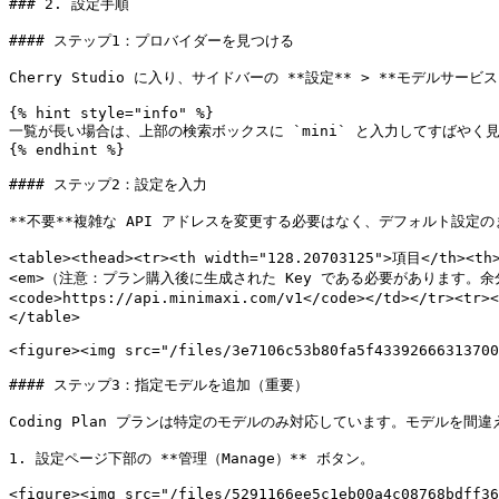
### 2. 設定手順

#### ステップ1：プロバイダーを見つける

Cherry Studio に入り、サイドバーの **設定** > **モデルサービ
{% hint style="info" %}

一覧が長い場合は、上部の検索ボックスに `mini` と入力してすばやく見
{% endhint %}

#### ステップ2：設定を入力

**不要**複雑な API アドレスを変更する必要はなく、デフォルト設定
<table><thead><tr><th width="128.20703125">項目</th><
<em>（注意：プラン購入後に生成された Key である必要があります。余分な空白を
<code>https://api.minimaxi.com/v1</code></td></tr>
</table>

<figure><img src="/files/3e7106c53b80fa5f43392666313700
#### ステップ3：指定モデルを追加（重要）

Coding Plan プランは特定のモデルのみ対応しています。モデルを間
1. 設定ページ下部の **管理（Manage）** ボタン。

<figure><img src="/files/5291166ee5c1eb00a4c08768bdff36